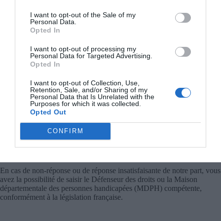
commentaires à améliorer (balises ARIA, hiérarchisation des champs).
– Certain contenu ancien (articles, images) qui n’a pas encore été
I want to opt-out of the Sale of my
entièrement audité.
Personal Data.
Opted In
Nous travaillons progressivement à corriger ces points.
I want to opt-out of processing my
5. Contact en cas de difficulté
Personal Data for Targeted Advertising.
Opted In
Si vous rencontrez un problème d’accessibilité sur
https://habitudes-
saines.fr
, nous vous invitons à nous le signaler :
I want to opt-out of Collection, Use,
Retention, Sale, and/or Sharing of my
Adresse e-mail :
Personal Data that Is Unrelated with the
Purposes for which it was collected.
Formulaire de contact :
https://habitudes-saines.fr/contact
Opted Out
En nous indiquant la page ou la fonctionnalité concernée, ainsi que la
nature du problème, vous nous aidez à améliorer durablement
CONFIRM
l’accessibilité du site.
6. Droit de recours
En cas de non-réponse ou de réponse insatisfaisante de notre part, vous
avez la possibilité de saisir le Défenseur des droits ou la Maison
départementale des personnes handicapées (MDPH) compétente,
conformément à la législation française.