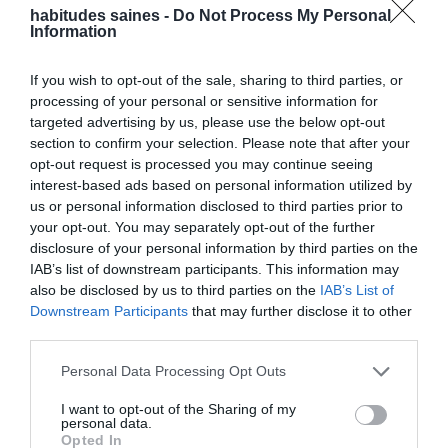
habitudes saines -
Do Not Process My Personal
Notre objectif est de respecter au maximum ces recommandations,
Information
dans la limite de nos moyens techniques.
3. Aménagements déjà en place
If you wish to opt-out of the sale, sharing to third parties, or
– Utilisation de balises structurantes (titres, listes, etc.) pour organiser le
processing of your personal or sensitive information for
contenu et faciliter la navigation via un lecteur d’écran.
targeted advertising by us, please use the below opt-out
section to confirm your selection. Please note that after your
– Contraste de couleurs vérifié pour garantir une lisibilité convenable
du texte.
opt-out request is processed you may continue seeing
interest-based ads based on personal information utilized by
– Navigation au clavier : les éléments interactifs (liens, menus) sont
us or personal information disclosed to third parties prior to
utilisables via la touche “Tab”.
your opt-out. You may separately opt-out of the further
– Évitement des images de texte : nous privilégions le texte brut pour
disclosure of your personal information by third parties on the
les informations clés.
IAB’s list of downstream participants. This information may
also be disclosed by us to third parties on the
IAB’s List of
– Texte alternatif pour les images : nous tentons de fournir une
description appropriée pour toute image informative.
Downstream Participants
that may further disclose it to other
third parties.
4. Limitations ou améliorations en cours
Nous mettons tout en œuvre pour rendre
https://habitudes-saines.fr
Personal Data Processing Opt Outs
conforme aux recommandations, mais des difficultés d’accessibilité
peuvent subsister, par exemple :
I want to opt-out of the Sharing of my
personal data.
– Vidéos intégrées sans sous-titrages ou transcription. – Formulaires de
Opted In