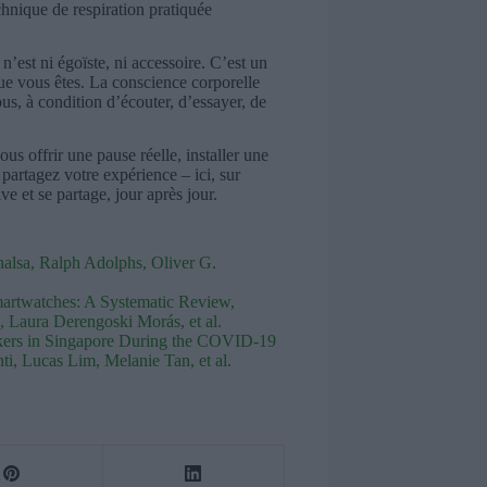
nique de respiration pratiquée
.
 n’est ni égoïste, ni accessoire. C’est un
ue vous êtes. La conscience corporelle
tous, à condition d’écouter, d’essayer, de
s offrir une pause réelle, installer une
 partagez votre expérience – ici, sur
e et se partage, jour après jour.
alsa, Ralph Adolphs, Oliver G.
artwatches: A Systematic Review,
, Laura Derengoski Morás, et al.
kers in Singapore During the COVID-19
, Lucas Lim, Melanie Tan, et al.