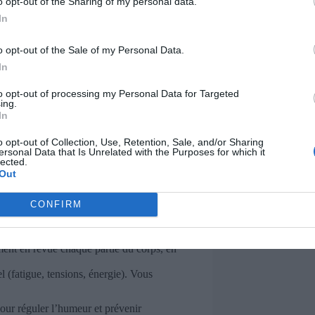
o opt-out of the Sharing of my personal data.
Outils de suivi courants
In
Tests salivaires (en laboratoire)
o opt-out of the Sale of my Personal Data.
In
Montres connectées, bracelets
sportifs
to opt-out of processing my Personal Data for Targeted
ing.
In
Applications dédiées, montres
connectées
o opt-out of Collection, Use, Retention, Sale, and/or Sharing
ersonal Data that Is Unrelated with the Purposes for which it
lected.
Out
on ! Voici des méthodes accessibles à tous
CONFIRM
ion portée à la respiration suffisent à
ment en revue chaque partie du corps, en
l (fatigue, tensions, énergie). Vous
pour réguler l’humeur et prévenir