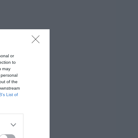
sonal or
ection to
ou may
 personal
out of the
 downstream
B’s List of