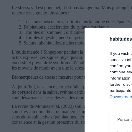
Le
stress
, s’il est ponctuel, n’est pas dangereux. Mais prolongé, i
repérer ses signaux physiques :
Tensions musculaires, surtout dans la nuque et les épaules.
Palpitations, accélération du rythme cardiaque.
Troubles du sommeil : difficultés d’endormissement, somme
Troubles digestifs, perte ou prise de poids inhabituelle.
habitudes
Sueurs inhabituelles, mains moites.
L’étude menée à Singapour pendant la pandémie de COVID-19 (Ta
If you wish 
actifs exposés, ces signes physiques soient de véritables « drape
sensitive in
excessif et prévenir le syndrome d’épuisement. Prendre en compte 
confirm you
les moyens de réagir avant que le stress ne dégénère.
continue se
Biomarqueurs de stress : mesurer pour mieux agir
information 
further disc
Aujourd’hui, la science permet d’aller plus loin en objectivant le
participants
de
cortisol
dans la salive, rythme cardiaque, variabilité du ryth
Downstream 
sont désormais accessibles via des montres connectées ou des app
La revue de Morales et al. (2022) souligne à quel point ces techno
son stress au quotidien, de manière simple et intuitive. Les utilisa
sensations subjectives (palpitations, nervosité) à des mesures conc
Persona
conscience et la gestion proactive du stress.