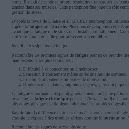
corps. Il s’agit de sentir sa propre respiration, remarquer les bat
tension dans ses muscles. Cette perception fine joue un rôle centr
gestion du stress.
D’après la revue de Khalsa et al. (2018), l’interoception influenc
à gérer la
fatigue
ou l’
anxiété
. Plus nous développons cette écoute
avant que la fatigue ou le stress ne s’installent durablement. Comp
s’offrir un atout de taille pour préserver son équilibre.
Identifier les signaux de fatigue
Reconnaître les premiers signes de
fatigue
permet de prendre des
manifestations les plus courantes :
Difficulté à se concentrer ou à mémoriser.
Sensation d’épuisement même après une nuit de sommeil.
Irritabilité, impatience ou baisse de motivation.
Douleurs musculaires, migraines légères, yeux qui piquent
La fatigue « normale » disparaît généralement après une période
revanche, la
fatigue chronique
persiste, s’installe au fil des j
physiques plus graves (douleurs inhabituelles, troubles digestifs,
Savoir faire la différence entre ces deux états vous permet d’agir
chronique expose à des troubles sérieux comme le
burnout
ou l’
Reconnaître les signes de stress physique