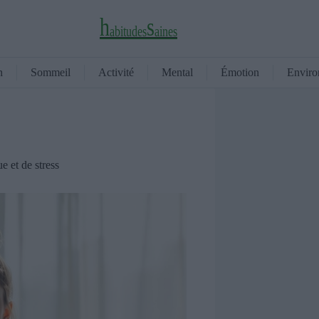
h
s
a
b
i
t
u
d
e
s
a
i
n
e
s
n
Sommeil
Activité
Mental
Émotion
Enviro
e et de stress