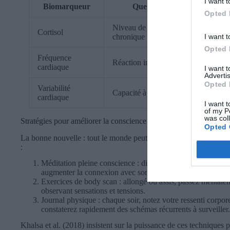
I want t
Biomarqueur
Que mesure-t-il ?
Opted 
Niveau de stress aigu ou
Cortisol
I want t
chronique
Opted 
Fréquence
Réaction immédiate au stress
cardiaque
I want 
Advertis
Opted 
Variabilité
Capacité à gérer le stress
cardiaque
I want t
of my P
was col
Stratégies pour améliorer la conscience corporelle
Opted 
La bonne nouvelle : tout le monde peut entraîner son interocepti
:
Méditation pleine conscience : dix minutes par jour d’attent
augmenter la connexion avec son corps.
Exercices de body scan : allongé ou assis, passez mentale
observant sensations et tensions.
Journal physique : chaque soir, notez votre ressenti corpore
constaterez rapidement des schémas récurrents à surveiller.
Khalsa et al. (2018) insistent sur la puissance de ces techniques 