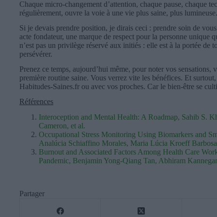
Chaque micro-changement d’attention, chaque pause, chaque tech
régulièrement, ouvre la voie à une vie plus saine, plus lumineuse
Si je devais prendre position, je dirais ceci : prendre soin de vous
acte fondateur, une marque de respect pour la personne unique q
n’est pas un privilège réservé aux initiés : elle est à la portée de 
persévérer.
Prenez ce temps, aujourd’hui même, pour noter vos sensations, vou
première routine saine. Vous verrez vite les bénéfices. Et surtout,
Habitudes-Saines.fr ou avec vos proches. Car le bien-être se cultiv
Références
Interoception and Mental Health: A Roadmap, Sahib S. Kh
Cameron, et al.
Occupational Stress Monitoring Using Biomarkers and Sm
Analúcia Schiaffino Morales, Maria Lúcia Kroeff Barbosa
Burnout and Associated Factors Among Health Care Wor
Pandemic, Benjamin Yong-Qiang Tan, Abhiram Kanneganti
Partager