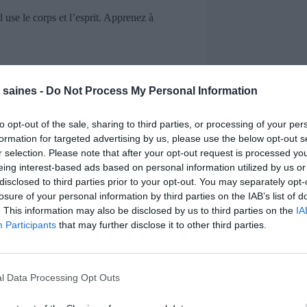
l use le corps et l’esprit. Apprenez à
il fractionné.
 saines -
Do Not Process My Personal Information
n et al., 2020) a montré que, chez les
to opt-out of the sale, sharing to third parties, or processing of your per
aux rouges » pour détecter un stress
formation for targeted advertising by us, please use the below opt-out s
ces alertes corporelles, c’est se donner
r selection. Please note that after your opt-out request is processed y
eing interest-based ads based on personal information utilized by us or
disclosed to third parties prior to your opt-out. You may separately opt-
losure of your personal information by third parties on the IAB’s list of
 stress grâce à des
biomarqueurs
: taux
. This information may also be disclosed by us to third parties on the
IA
me cardiaque… Ces indicateurs biologiques
Participants
that may further disclose it to other third parties.
lications mobiles.
logies aident à surveiller l’évolution de
teurs apprennent ainsi à associer leurs
rètes, ce qui optimise la prise de
l Data Processing Opt Outs