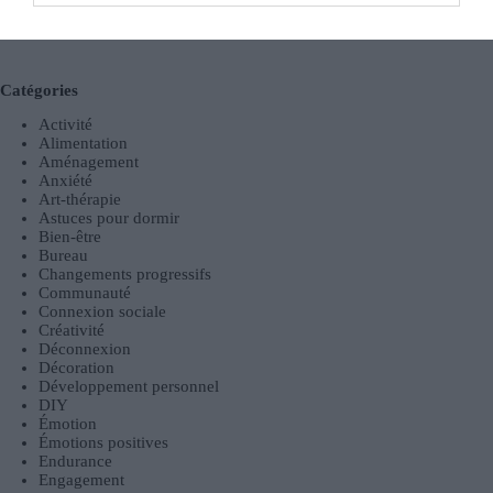
Équilibre Vie Professionnelle et Personnelle : Stratégies
Concrètes et Efficaces pour Adultes Actifs
Catégories
Activité
Alimentation
Aménagement
Anxiété
Art-thérapie
Astuces pour dormir
Bien-être
Bureau
Changements progressifs
Communauté
Connexion sociale
Créativité
Déconnexion
Décoration
Développement personnel
DIY
Émotion
Émotions positives
Endurance
Engagement