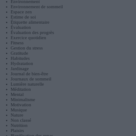
Environnement
Environnement de sommeil
Espace zen
Estime de soi
Étiquette alimentaire
Évaluation
Évaluation des progrès
Exercice quotidien
Fitness
Gestion du stress
Gratitude
Habitudes
Hydratation
Jardinage
Journal de bien-être
Journaux de sommeil
Lumière naturelle
Méditation
Mental
Minimalisme
Motivation
Musique
Nature
Non classé
Nutrition
Plaisirs
Planification des repas