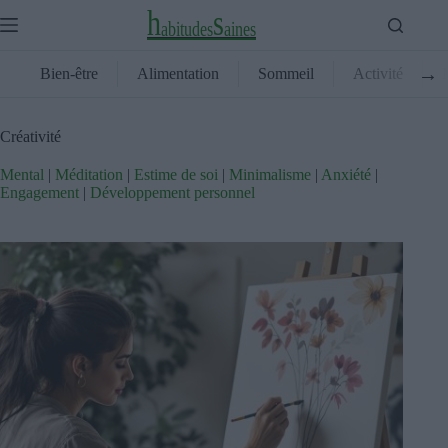
Skip
h
s
to
a
b
i
t
u
d
e
s
a
i
n
e
s
content
→
Bien-être
Alimentation
Sommeil
Activité
Créativité
Mental
|
Méditation
|
Estime de soi
|
Minimalisme
|
Anxiété
|
Engagement
|
Développement personnel