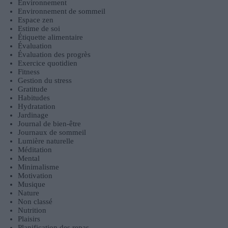
Environnement
Environnement de sommeil
Espace zen
Estime de soi
Étiquette alimentaire
Évaluation
Évaluation des progrès
Exercice quotidien
Fitness
Gestion du stress
Gratitude
Habitudes
Hydratation
Jardinage
Journal de bien-être
Journaux de sommeil
Lumière naturelle
Méditation
Mental
Minimalisme
Motivation
Musique
Nature
Non classé
Nutrition
Plaisirs
Planification des repas