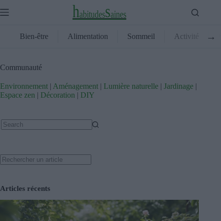
Skip
h
s
to
a
b
i
t
u
d
e
s
a
i
n
e
s
content
→
Bien-être
Alimentation
Sommeil
Activité
Communauté
Environnement
|
Aménagement
|
Lumière naturelle
|
Jardinage
|
Espace zen
|
Décoration
|
DIY
No
results
Search
Articles récents