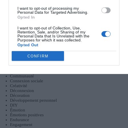
Équilibre Vie Professionnelle et Personnelle : Stratégies
Concrètes et Efficaces pour Adultes Actifs
I want to opt-out of processing my
Personal Data for Targeted Advertising.
Opted In
Catégories
I want to opt-out of Collection, Use,
Retention, Sale, and/or Sharing of my
Activité
Personal Data that Is Unrelated with the
Alimentation
Purposes for which it was collected.
Aménagement
Opted Out
Anxiété
Art-thérapie
CONFIRM
Astuces pour dormir
Bien-être
Bureau
Changements progressifs
Communauté
Connexion sociale
Créativité
Déconnexion
Décoration
Développement personnel
DIY
Émotion
Émotions positives
Endurance
Engagement