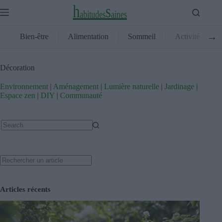
Skip
h
s
to
a
b
i
t
u
d
e
s
a
i
n
e
s
content
→
Bien-être
Alimentation
Sommeil
Activité
Décoration
Environnement
|
Aménagement
|
Lumière naturelle
|
Jardinage
|
Espace zen
|
DIY
|
Communauté
No
results
Search
Articles récents