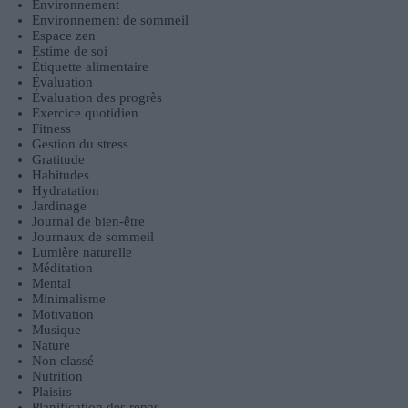
Environnement
Environnement de sommeil
Espace zen
Estime de soi
Étiquette alimentaire
Évaluation
Évaluation des progrès
Exercice quotidien
Fitness
Gestion du stress
Gratitude
Habitudes
Hydratation
Jardinage
Journal de bien-être
Journaux de sommeil
Lumière naturelle
Méditation
Mental
Minimalisme
Motivation
Musique
Nature
Non classé
Nutrition
Plaisirs
Planification des repas