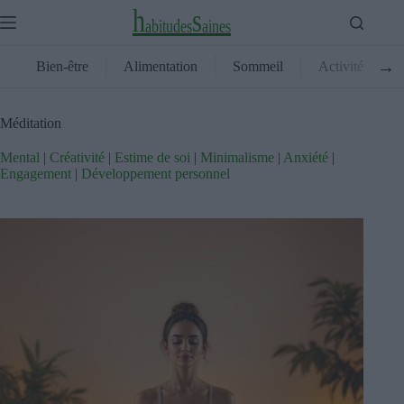
Skip
h
s
to
a
b
i
t
u
d
e
s
a
i
n
e
s
content
→
Bien-être
Alimentation
Sommeil
Activité
Méditation
Mental
|
Créativité
|
Estime de soi
|
Minimalisme
|
Anxiété
|
Engagement
|
Développement personnel