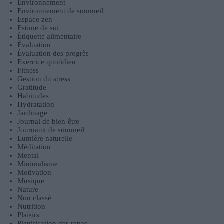
Environnement
Environnement de sommeil
Espace zen
Estime de soi
Étiquette alimentaire
Évaluation
Évaluation des progrès
Exercice quotidien
Fitness
Gestion du stress
Gratitude
Habitudes
Hydratation
Jardinage
Journal de bien-être
Journaux de sommeil
Lumière naturelle
Méditation
Mental
Minimalisme
Motivation
Musique
Nature
Non classé
Nutrition
Plaisirs
Planification des repas