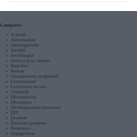
Équilibre Vie Professionnelle et Personnelle : Stratégies
Concrètes et Efficaces pour Adultes Actifs
Catégories
Activité
Alimentation
Aménagement
Anxiété
Art-thérapie
Astuces pour dormir
Bien-être
Bureau
Changements progressifs
Communauté
Connexion sociale
Créativité
Déconnexion
Décoration
Développement personnel
DIY
Émotion
Émotions positives
Endurance
Engagement