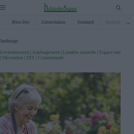
Skip
h
s
to
a
b
i
t
u
d
e
s
a
i
n
e
s
content
→
Bien-être
Alimentation
Sommeil
Activité
Jardinage
Environnement
|
Aménagement
|
Lumière naturelle
|
Espace zen
|
Décoration
|
DIY
|
Communauté