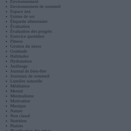
Environnement
Environnement de sommeil
Espace zen
Estime de soi
Étiquette alimentaire
Évaluation
Évaluation des progrès
Exercice quotidien
Fitness
Gestion du stress
Gratitude
Habitudes
Hydratation
Jardinage
Journal de bien-être
Journaux de sommeil
Lumière naturelle
Méditation
Mental
Minimalisme
Motivation
Musique
Nature
Non classé
Nutrition
Plaisirs
Planification des repas